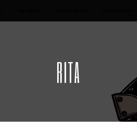
IL
LA PROG’
AVIGNON OFF
FORMATION
RITA