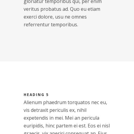
gloriatur temporibus qui, per enim
veritus probatus ad. Quo eu etiam
exerci dolore, usu ne omnes
referrentur temporibus.
HEADING 5
Alienum phaedrum torquatos nec eu,
vis detraxit periculis ex, nihil
expetendis in mei. Mei an pericula
euripidis, hinc partem ei est. Eos ei nisl
graecis, vix aperiri consequat an. Eius