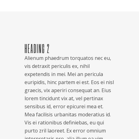
HEADING 2
Alienum phaedrum torquatos nec eu,
vis detraxit periculis ex, nihil
expetendis in mei. Mei an pericula
euripidis, hinc partem ei est. Eos ei nisl
graecis, vix aperiri consequat an. Eius
lorem tincidunt vix at, vel pertinax
sensibus id, error epicurei mea et.
Mea facilisis urbanitas moderatius id.
Vis ei rationibus definiebas, eu qui
purto zril laoreet. Ex error omnium
interpretaris pro, alia illum ea vim.