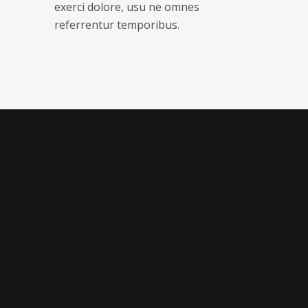
exerci dolore, usu ne omnes
referrentur temporibus.