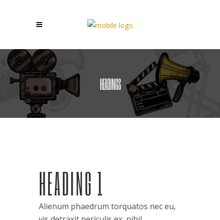
HEADINGS
HEADING 1
Alienum phaedrum torquatos nec eu,
vis detraxit periculis ex, nihil